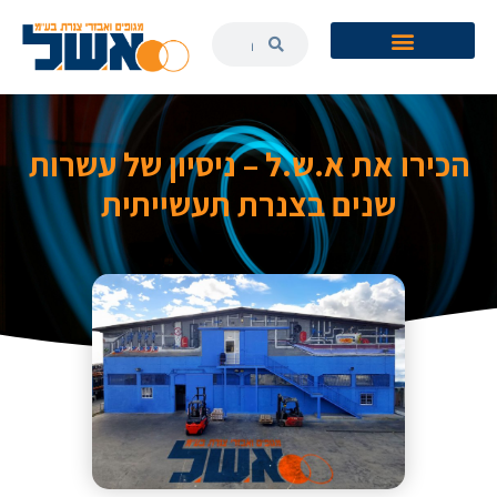
הכירו את א.ש.ל – ניסיון של עשרות
שנים בצנרת תעשייתית