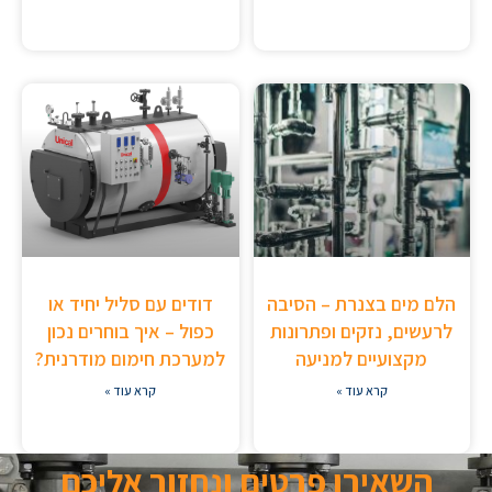
הלם מים בצנרת – הסיבה
דודים עם סליל יחיד או
לרעשים, נזקים ופתרונות
כפול – איך בוחרים נכון
מקצועיים למניעה
למערכת חימום מודרנית?
קרא עוד »
קרא עוד »
השאירו פרטים ונחזור אליכם