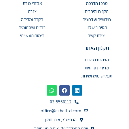
מרכז הדרכה
אבזרי צנרת
תקנים והיתרים
צנרת
חידושים ועדכונים
בקרה ומדידה
הסיפור שלנו
ברזים ושסתומים
יצירת קשר
חימום תעשייתי
תקנון האתר
הצהרת נגישות
מדיניות פרטיות
תנאי שימוש ושירות
03-5566112
office@eshelltd.com
הגביש 7, א.ת. חולון
יוחנן הסנדלר 20, צ'ק פוסט חיפה