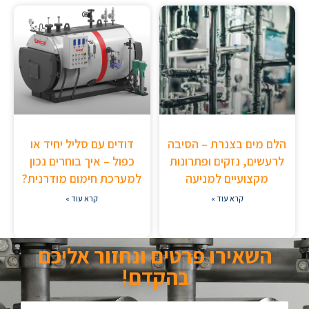
הלם מים בצנרת – הסיבה
דודים עם סליל יחיד או
לרעשים, נזקים ופתרונות
כפול – איך בוחרים נכון
מקצועיים למניעה
למערכת חימום מודרנית?
קרא עוד »
קרא עוד »
השאירו פרטים ונחזור אליכם
בהקדם!