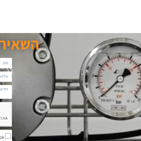
השאירו
אני