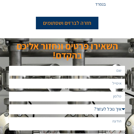
בנפרד
חזרה לברזים ושסתומים
השאירו פרטים ונחזור אליכם
בהקדם!