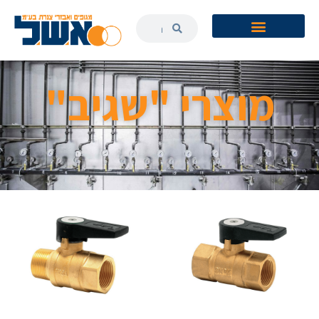
לתוכן
מוצרי "שגיב"​